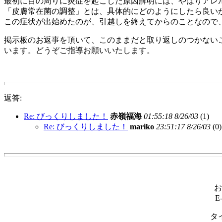
最初に目の周りに炎症を起こした原因解明には、やはりアレ
「皮膚常在菌の調整」とは、具体的にどのようにしたら良い
この症状が出始めたのが、引越しを終えてからのことなので
掲示板のお返事を頂いて、このままだと取り返しのつかない
います。どうぞご指導お願いいたします。
返答:
Re: びっくりしました！
赤嶺福海
01:55:18 8/26/03
(
1)
Re: びっくりしました！
mariko
23:51:17 8/26/03
(
0)
お
E
タ