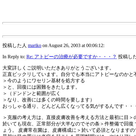
投稿した人
mariko
on August 26, 2003 at 00:06:12:
In Reply to:
Re: アトピーの治療が必要ですか・・・？
投稿した人 赤
大変詳しくご説明いただきありがとうございます。
正直ビックリしています。自分でも本当にアトピーなのかと
＞今のようにワセリン基材を処方する
＞と、回復には困難をきたします。
＞（ドンドンと範囲が広く
＞なり、改善には多くの時間を要します）
おっしゃる通り、どんどん広くなってる気がするんです・・
＞克服の考え方は、直接皮膚改善を考える方法と最初に目＞の
於いても現在、正常部分が大半なのでその条＞件整備で回復 
ょう。 皮膚常在菌は、皮膚構成に＞於いて必須となりますの