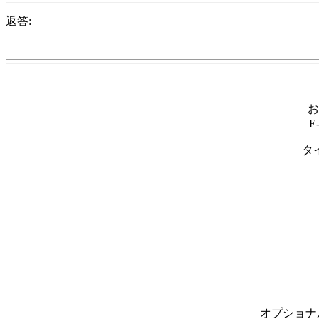
返答:
お
E
タ
オプショナル