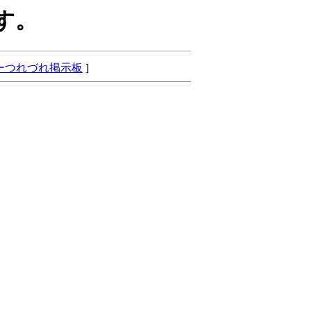
す。
ーつれづれ掲示板
]