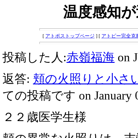
温度感知が
[
アトポストップページ
] [
アトピー完全克
投稿した人:
赤嶺福海
on J
返答:
頬の火照りと小さ
ての投稿です on January 09, 
２２歳医学生様