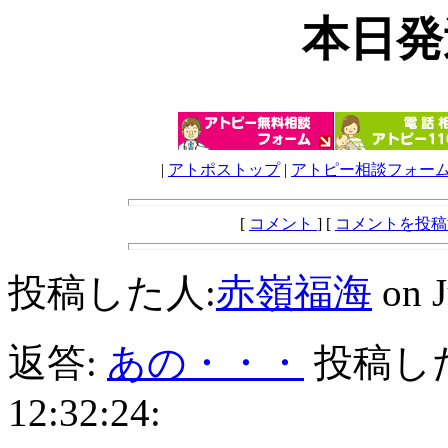
本日発
|
アトポストップ
|
アトピー相談フォー
[
コメント
] [
コメントを投
投稿した人:
赤嶺福海
on J
返答:
あの・・・
投稿した人:
12:32:24: