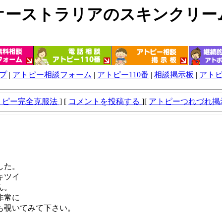
オーストラリアのスキンクリー
プ
|
アトピー相談フォーム
|
アトピー110番
|
相談掲示板
|
アト
トピー完全克服法
] [
コメントを投稿する
][
アトピーつれづれ掲
した。
キツイ
ん。
非常に
も覗いてみて下さい。