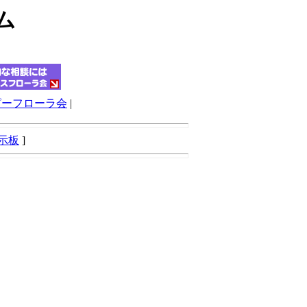
ム
ピーフローラ会
|
示板
]