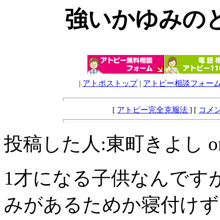
強いかゆみの
|
アトポストップ
|
アトピー相談フォー
[
アトピー完全克服法
] [
コメ
投稿した人:東町きよし on Janua
1才になる子供なんです
みがあるためか寝付けず