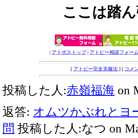
ここは踏ん
|
アトポストップ
|
アトピー相談フォー
[
アトピー完全克服法
] [
コメ
投稿した人:
赤嶺福海
on M
返答:
オムツかぶれとヨ
問
投稿した人:なつ on March 2