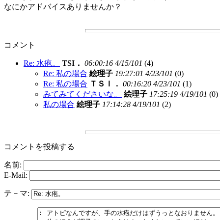
なにかアドバイスありませんか？
コメント
Re: 水疱。
TSI．
06:00:16 4/15/101
(
4)
Re: 私の場合
絵理子
19:27:01 4/23/101
(
0)
Re: 私の場合
ＴＳＩ．
00:16:20 4/23/101
(
1)
みてみてくださいな。
絵理子
17:25:19 4/19/101
(
0)
私の場合
絵理子
17:14:28 4/19/101
(
2)
コメントを投稿する
名前:
E-Mail:
テ－マ: