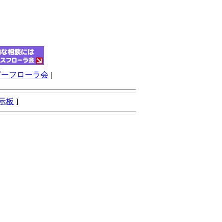
ピーフローラ会
|
示板
]