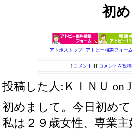
初め
|
アトポストップ
|
アトピー相談フォー
[
コメント
] [
コメントを投
投稿した人:ＫＩＮＵ on July 1
初めまして。今日初めて
私は２９歳女性、専業主