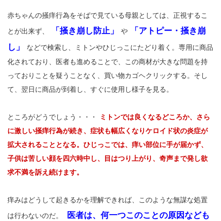
赤ちゃんの掻痒行為をそばで見ている母親としては、正視するこ
「掻き崩し防止」
「アトピー・掻き崩
とが出来ず、
や
し」
などで検索し、ミトンやひじっこにたどり着く。専用に商品
化されており、医者も進めることで、この商材が大きな問題を持
っておりことを疑うことなく、買い物カゴヘクリックする。そし
て、翌日に商品が到着し、すぐに使用し様子を見る。
ところがどうでしょう・・・
ミトンでは良くなるどころか、さら
に激しい掻痒行為が続き、症状も幅広くなりケロイド状の炎症が
拡大されることとなる。ひじっこでは、痒い部位に手が届かず、
子供は苦しい顔を四六時中し、目はつり上がり、奇声まで発し欲
求不満を訴え続けます。
痒みはどうして起きるかを理解できれば、このような無謀な処置
医者は、何一つこのことの原因なども
は行わないのだ。