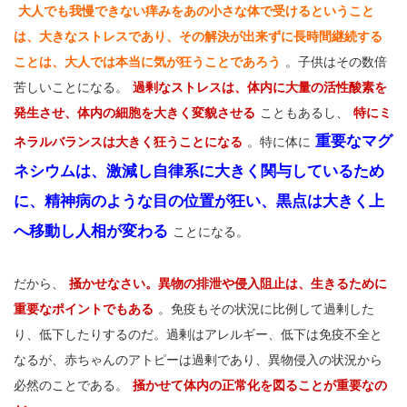
大人でも我慢できない痒みをあの小さな体で受けるということ
は、大きなストレスであり、その解決が出来ずに長時間継続する
ことは、大人では本当に気が狂うことであろう
。子供はその数倍
苦しいことになる。
過剰なストレスは、体内に大量の活性酸素を
発生させ、体内の細胞を大きく変貌させる
こともあるし、
特にミ
重要なマグ
ネラルバランスは大きく狂うことになる
。特に体に
ネシウムは、激減し自律系に大きく関与しているため
に、精神病のような目の位置が狂い、黒点は大きく上
へ移動し人相が変わる
ことになる。
だから、
掻かせなさい。異物の排泄や侵入阻止は、生きるために
重要なポイントでもある
。免疫もその状況に比例して過剰した
り、低下したりするのだ。過剰はアレルギー、低下は免疫不全と
なるが、赤ちゃんのアトピーは過剰であり、異物侵入の状況から
必然のことである。
掻かせて体内の正常化を図ることが重要なの